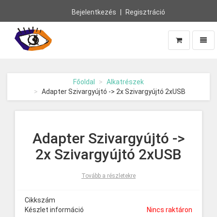
Bejelentkezés
Regisztráció
Navig
Vissza
a
főoldalra
Főoldal
Alkatrészek
Adapter Szivargyújtó -> 2x Szivargyújtó 2xUSB
Adapter Szivargyújtó ->
2x Szivargyújtó 2xUSB
Tovább a részletekre
Cikkszám
Készlet információ
Nincs raktáron