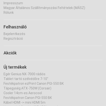
Impresszum
Magyar Általános Szállítmányozási Feltételek (MÁSZ)
Rólunk
Felhasználó
Bejelentkezés
Regisztráció
Akciók
Új termékek
Egér Genius NX-7000 rádiós
Tablet tartó szélvédőre 7-10"
Festékpatron ezPrint Canon PGI-550 BK
Tápegység ATX-750W (Corsair)
Cooler 14cm-es Aerocool
Festékpatron Canon PGI-550 BK
Kábel HDMI -> mini HDMI 5m