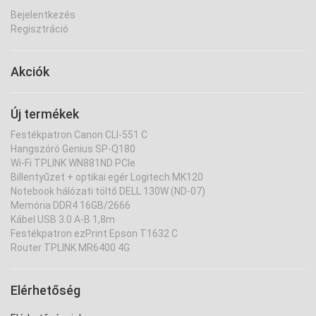
Bejelentkezés
Regisztráció
Akciók
Új termékek
Festékpatron Canon CLI-551 C
Hangszóró Genius SP-Q180
Wi-Fi TPLINK WN881ND PCIe
Billentyűzet + optikai egér Logitech MK120
Notebook hálózati töltő DELL 130W (ND-07)
Memória DDR4 16GB/2666
Kábel USB 3.0 A-B 1,8m
Festékpatron ezPrint Epson T1632 C
Router TPLINK MR6400 4G
Elérhetőség