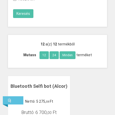
12
a(z)
12
termékből
Mutass
terméket
12
24
Minden
Bluetooth Selfi bot (Alcor)
Új
Nettó:
5
275
,
Ft
59
Bruttó:
6
700
,
Ft
00