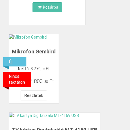
Kosárba
Mikrofon Gembird
Új
Nettó:
3
779
,
Ft
53
Nincs
Bruttó:
4
800
,
Ft
00
raktáron
Részletek
TV kártya Digitalizáló MT-4169 USB