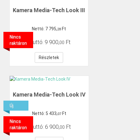
Kamera Media-Tech Look III
Nettó:
7
795
,
Ft
28
Nincs
Bruttó:
9
900
,
Ft
00
raktáron
Részletek
Kamera Media-Tech Look IV
Új
Nettó:
5
433
,
Ft
07
Nincs
Bruttó:
6
900
,
Ft
00
raktáron