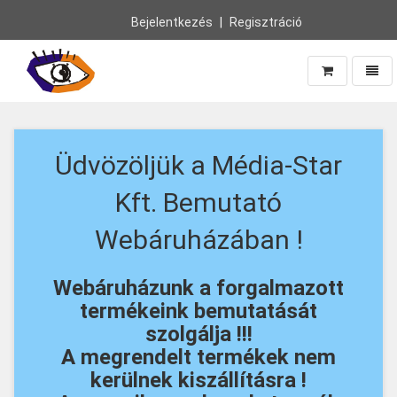
Bejelentkezés
Regisztráció
Navig
Vissza
a
főoldalra
Üdvözöljük a Média-Star
Kft. Bemutató
Webáruházában !
Webáruházunk a forgalmazott
termékeink bemutatását
szolgálja !!!
A megrendelt termékek nem
kerülnek kiszállításra !