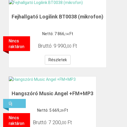
Fejhallgató Logilink BT0038 (mikrofon)
Nettó:
7
866
,
Ft
14
Nincs
Bruttó:
9
990
,
Ft
00
raktáron
Részletek
Hangszóró Music Angel +FM+MP3
Új
Nettó:
5
669
,
Ft
29
Nincs
Bruttó:
7
200
,
Ft
00
raktáron