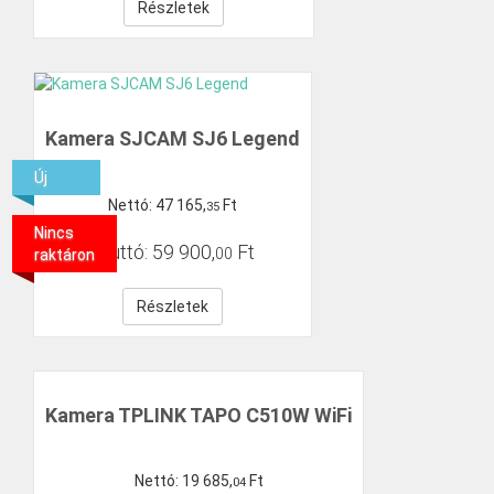
Részletek
Kamera SJCAM SJ6 Legend
Új
Nettó:
47
165
,
Ft
35
Nincs
Bruttó:
59
900
,
Ft
00
raktáron
Részletek
Kamera TPLINK TAPO C510W WiFi
Nettó:
19
685
,
Ft
04