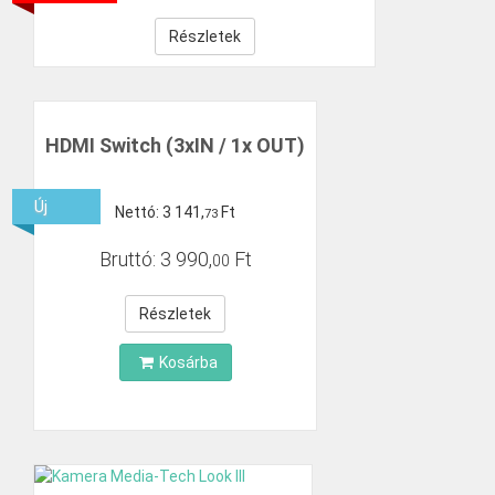
Részletek
HDMI Switch (3xIN / 1x OUT)
Új
Nettó:
3
141
,
Ft
73
Bruttó:
3
990
,
Ft
00
Részletek
Kosárba