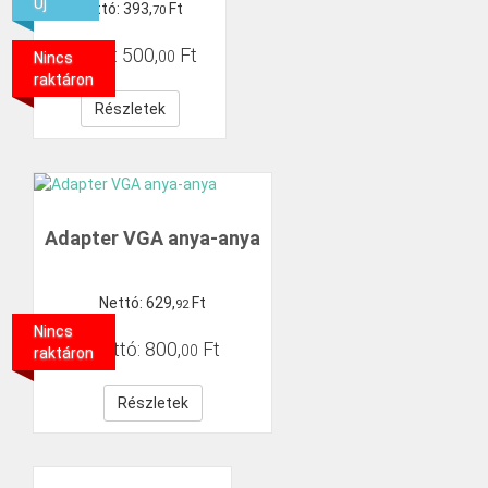
Új
Nettó:
393
,
Ft
70
Bruttó:
500
,
Ft
00
Nincs
raktáron
Részletek
Adapter VGA anya-anya
Nettó:
629
,
Ft
92
Nincs
Bruttó:
800
,
Ft
00
raktáron
Részletek