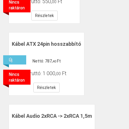
Bruttó:
550
,
Ft
00
Nincs
raktáron
Részletek
Kábel ATX 24pin hosszabbító
Új
Nettó:
787
,
Ft
40
Bruttó:
1
000
,
Ft
00
Nincs
raktáron
Részletek
Kábel Audio 2xRCA -> 2xRCA 1,5m