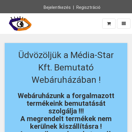
Bejelentkezés
Regisztráció
Navig
Vissza
a
főoldalra
Üdvözöljük a Média-Star
Kft. Bemutató
Webáruházában !
Webáruházunk a forgalmazott
termékeink bemutatását
szolgálja !!!
A megrendelt termékek nem
kerülnek kiszállításra !