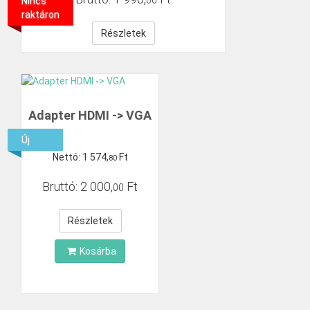
00
Nincs
raktáron
Részletek
Adapter HDMI -> VGA
Új
Nettó:
1
574
,
Ft
80
Bruttó:
2
000
,
Ft
00
Részletek
Kosárba