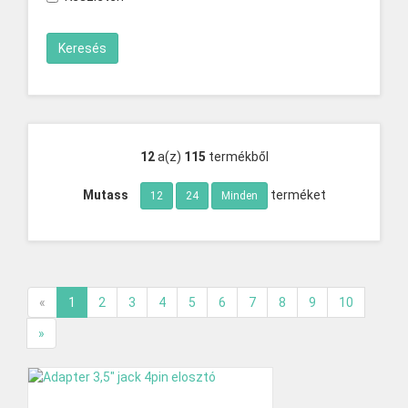
12
a(z)
115
termékből
Mutass
terméket
12
24
Minden
«
1
2
3
4
5
6
7
8
9
10
»