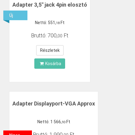
Adapter 3,5" jack 4pin elosztó
Új
Nettó:
551
,
Ft
18
Bruttó:
700
,
Ft
00
Részletek
Kosárba
Adapter Displayport-VGA Approx
Nettó:
1
566
,
Ft
93
Bruttó:
1
990
,
Ft