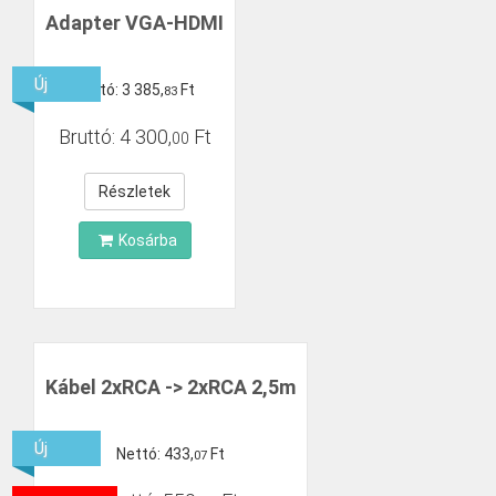
Adapter VGA-HDMI
Új
Nettó:
3
385
,
Ft
83
Bruttó:
4
300
,
Ft
00
Részletek
Kosárba
Kábel 2xRCA -> 2xRCA 2,5m
Új
Nettó:
433
,
Ft
07