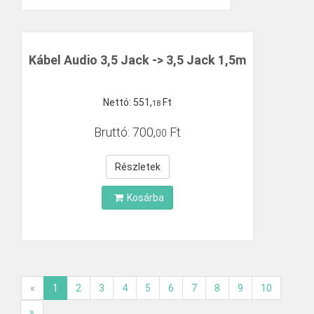
Kábel Audio 3,5 Jack -> 3,5 Jack 1,5m
Nettó:
551
,
Ft
18
Bruttó:
700
,
Ft
00
Részletek
Kosárba
«
1
2
3
4
5
6
7
8
9
10
»