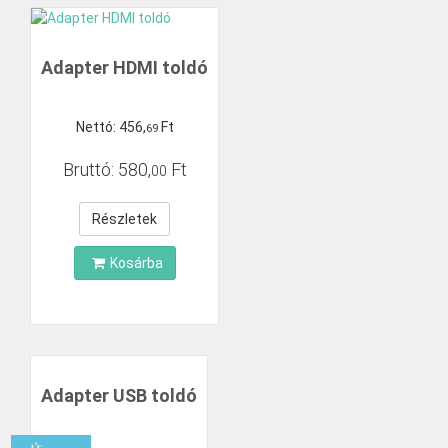
Adapter HDMI toldó
Nettó:
456
,
Ft
69
Bruttó:
580
,
Ft
00
Részletek
Kosárba
Adapter USB toldó