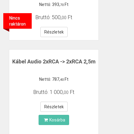
Nettó:
393
,
Ft
70
Bruttó:
500
,
Ft
00
Nincs
raktáron
Részletek
Kábel Audio 2xRCA -> 2xRCA 2,5m
Nettó:
787
,
Ft
40
Bruttó:
1
000
,
Ft
00
Részletek
Kosárba