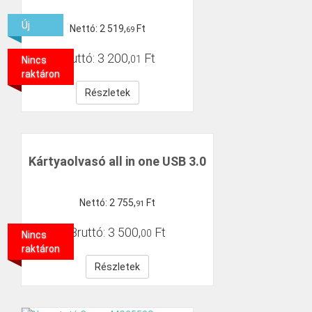
Új
Nettó:
2
519
,
Ft
69
Bruttó:
3
200
,
Ft
01
Nincs
raktáron
Részletek
Kártyaolvasó all in one USB 3.0
Nettó:
2
755
,
Ft
91
Bruttó:
3
500
,
Ft
00
Nincs
raktáron
Részletek