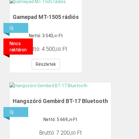
Gamepad MT-1505 rádiós
Új
Nettó:
3
543
,
Ft
31
Nincs
Bruttó:
4
500
,
Ft
00
raktáron
Részletek
Hangszóró Gembird BT-17 Bluetooth
Új
Nettó:
5
669
,
Ft
29
Bruttó:
7
200
,
Ft
00