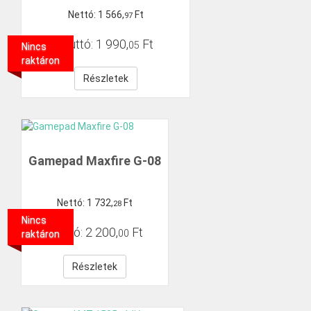
Nettó:
1
566
,
Ft
97
Bruttó:
1
990
,
Ft
05
Nincs
raktáron
Részletek
Gamepad Maxfire G-08
Nettó:
1
732
,
Ft
28
Nincs
Bruttó:
2
200
,
Ft
00
raktáron
Részletek