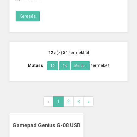
12
a(z)
31
termékből
Mutass
terméket
12
24
Minden
«
1
2
3
»
Gamepad Genius G-08 USB