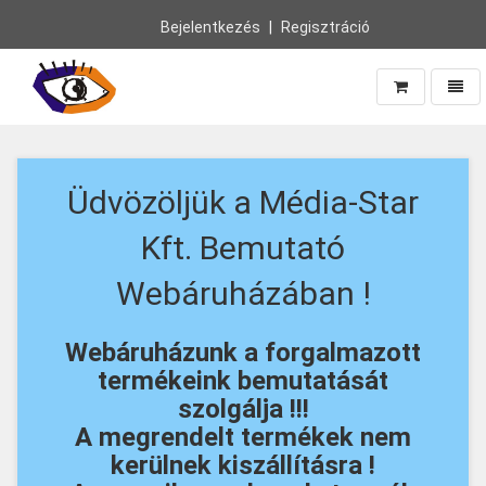
Bejelentkezés
Regisztráció
Navig
Vissza
a
főoldalra
Üdvözöljük a Média-Star
Kft. Bemutató
Webáruházában !
Webáruházunk a forgalmazott
termékeink bemutatását
szolgálja !!!
A megrendelt termékek nem
kerülnek kiszállításra !