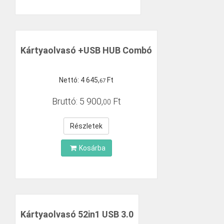
Kártyaolvasó +USB HUB Combó
Nettó:
4
645
,
Ft
67
Bruttó:
5
900
,
Ft
00
Részletek
Kosárba
Kártyaolvasó 52in1 USB 3.0