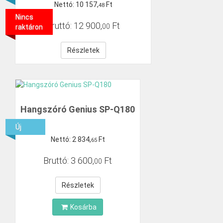
Nettó:
10
157
,
Ft
48
Nincs
Bruttó:
12
900
,
Ft
00
raktáron
Részletek
Hangszóró Genius SP-Q180
Új
Nettó:
2
834
,
Ft
65
Bruttó:
3
600
,
Ft
00
Részletek
Kosárba