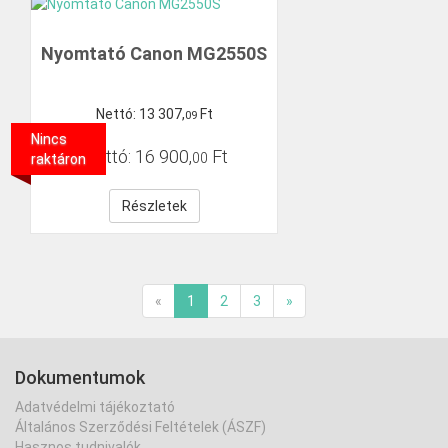
Nyomtató Canon MG2550S
Nettó:
13
307
,
Ft
09
Nincs
Bruttó:
16
900
,
Ft
00
raktáron
Részletek
«
1
2
3
»
Dokumentumok
Adatvédelmi tájékoztató
Általános Szerződési Feltételek (ÁSZF)
Hasznos tudnivalók