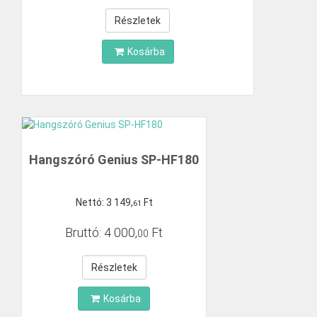
Részletek
Kosárba
Hangszóró Genius SP-HF180
Nettó:
3
149
,
Ft
61
Bruttó:
4
000
,
Ft
00
Részletek
Kosárba