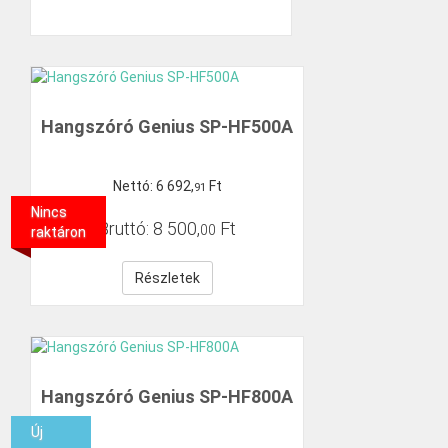
Hangszóró Genius SP-HF500A
Nettó:
6
692
,
Ft
91
Nincs
Bruttó:
8
500
,
Ft
00
raktáron
Részletek
Hangszóró Genius SP-HF800A
Új