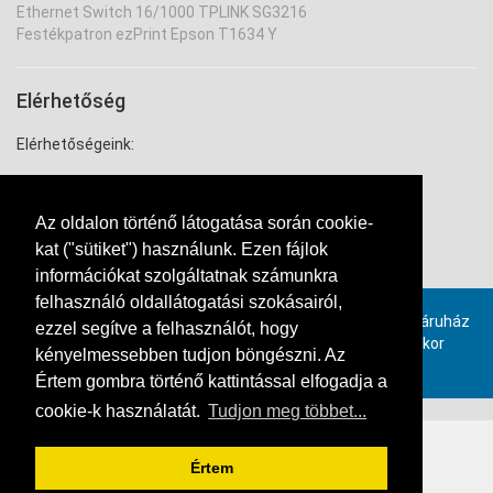
Ethernet Switch 16/1000 TPLINK SG3216
Festékpatron ezPrint Epson T1634 Y
Elérhetőség
Elérhetőségeink:
Cím: 2800-Tatabánya Győri út 27.
tel.: 34/309-020 vagy 20/225-2203
Az oldalon történő látogatása során cookie-
email: uzlet@media-star.hu
kat ("sütiket") használunk. Ezen fájlok
információkat szolgáltatnak számunkra
Kapcsolat
felhasználó oldallátogatási szokásairól,
Provimax számlázó szoftverrel, online összekötött webáruház
ezzel segítve a felhasználót, hogy
rendszer. Ha ön is szeretne hasonló webáruházat, akkor
kényelmessebben tudjon böngészni. Az
kattintson ide!
Értem gombra történő kattintással elfogadja a
cookie-k használatát.
Tudjon meg többet...
Értem