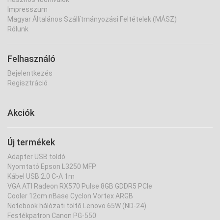
Impresszum
Magyar Általános Szállítmányozási Feltételek (MÁSZ)
Rólunk
Felhasználó
Bejelentkezés
Regisztráció
Akciók
Új termékek
Adapter USB toldó
Nyomtató Epson L3250 MFP
Kábel USB 2.0 C-A 1m
VGA ATI Radeon RX570 Pulse 8GB GDDR5 PCIe
Cooler 12cm nBase Cyclon Vortex ARGB
Notebook hálózati töltő Lenovo 65W (ND-24)
Festékpatron Canon PG-550