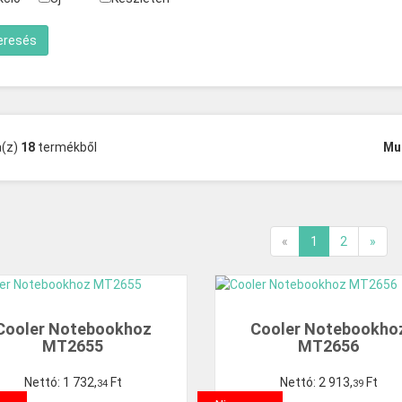
a(z)
18
termékből
Mu
«
1
2
»
Cooler Notebookhoz
Cooler Notebookho
MT2655
MT2656
Nettó:
1
732
,
Ft
Nettó:
2
913
,
Ft
34
39