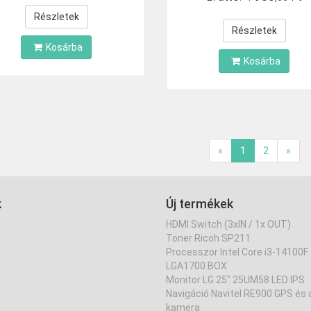
Részletek
Részletek
Kosárba
Kosárba
«
1
2
»
k
Új termékek
HDMI Switch (3xIN / 1x OUT)
Toner Ricoh SP211
Processzor Intel Core i3-14100F
LGA1700 BOX
Monitor LG 25" 25UM58 LED IPS
Navigáció Navitel RE900 GPS és
kamera