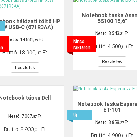
Notebook táska Asa
BS100 15,6"
ebook hálózati töltő HP
5W USB-C (671R3AA)
Nettó:
3
543
,
Ft
31
Nettó:
14
881
,
Ft
89
Nincs
Bruttó:
4
500
,
Ft
00
on
raktáron
Bruttó:
18
900
,
Ft
00
Részletek
Részletek
Notebook táska Dell
Notebook táska Esper
ET-101
Új
Nettó:
7
007
,
Ft
87
Nettó:
3
858
,
Ft
27
Bruttó:
8
900
,
Ft
00
Bruttó:
4
900
,
Ft
00