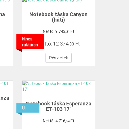
ma
Notebook táska Canyon
(háti)
Nettó:
9
743
,
Ft
31
Nincs
Bruttó:
12
374
,
Ft
00
raktáron
Részletek
anza
Notebook táska Esperanza
Új
ET-103 17"
Nettó:
4
716
,
Ft
54