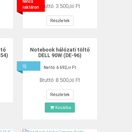
Nincs
Bruttó:
3
500
,
Ft
00
raktáron
Részletek
ltő
Notebook hálózati töltő
-54)
DELL 90W (DE-96)
Új
Nettó:
6
692
,
Ft
91
Bruttó:
8
500
,
Ft
00
Részletek
Kosárba