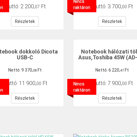
Nincs
Bruttó:
2
200
,
Ft
Bruttó:
3
700
,
Ft
07
00
on
raktáron
Részletek
Részletek
tebook dokkoló Dicota
Notebook hálózati tö
USB-C
Asus,Toshiba 45W (AD
Nettó:
9
370
,
Ft
Nettó:
6
220
,
Ft
08
47
Bruttó:
11
900
,
Ft
Bruttó:
7
900
,
Ft
00
00
Nincs
on
raktáron
Részletek
Részletek