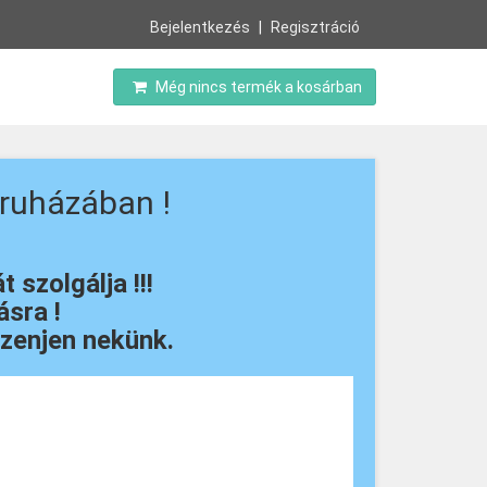
Bejelentkezés
Regisztráció
Még nincs termék a kosárban
ruházában !
szolgálja !!!
sra !
zenjen nekünk.