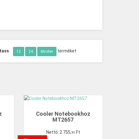
tass
terméket
12
24
Minden
z
Cooler Notebookhoz
MT2657
Nettó:
2
755
,
Ft
91