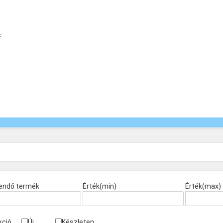
endő termék
Érték(min)
Érték(max)
kció
Új
Készleten