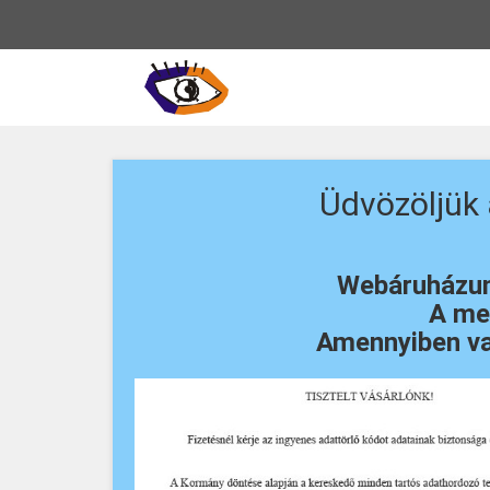
Vissza
a
főoldalra
Üdvözöljük
Webáruházunk
A meg
Amennyiben va