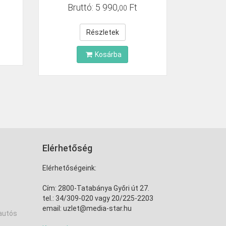
Bruttó:
5
990
,
Ft
00
Részletek
Kosárba
Elérhetőség
Elérhetőségeink:
Cím: 2800-Tatabánya Győri út 27.
tel.: 34/309-020 vagy 20/225-2203
email: uzlet@media-star.hu
 autós