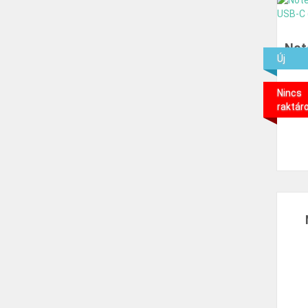
Not
Új
6
Nincs
raktár