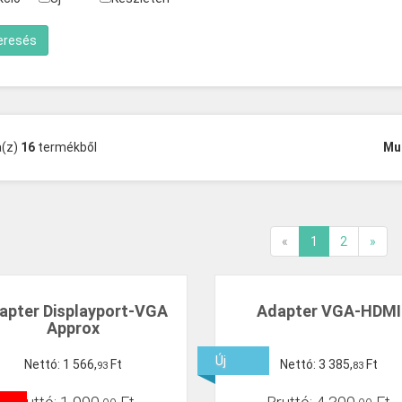
a(z)
16
termékből
Mu
«
1
2
»
apter Displayport-VGA
Adapter VGA-HDMI
Approx
Új
Nettó:
1
566
,
Ft
Nettó:
3
385
,
Ft
93
83