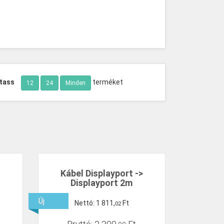
tass
terméket
12
24
Minden
Kábel Displayport ->
Displayport 2m
Új
Nettó:
1
811
,
Ft
02