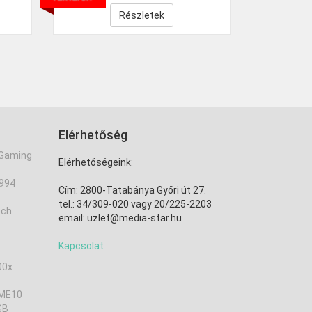
Részletek
Elérhetőség
 Gaming
Elérhetőségeink:
2994
Cím: 2800-Tatabánya Győri út 27.
tel.: 34/309-020 vagy 20/225-2203
ech
email: uzlet@media-star.hu
Kapcsolat
00x
 ME10
GB