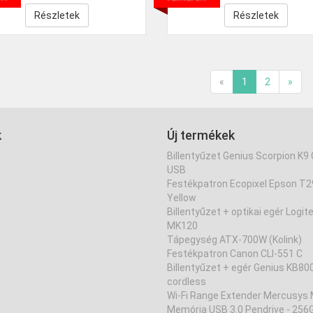
Részletek
Részletek
«
1
2
»
k
Új termékek
Billentyűzet Genius Scorpion K9
USB
Festékpatron Ecopixel Epson T
Yellow
Billentyűzet + optikai egér Logit
MK120
Tápegység ATX-700W (Kolink)
Festékpatron Canon CLI-551 C
Billentyűzet + egér Genius KB80
cordless
Wi-Fi Range Extender Mercusys
Memória USB 3.0 Pendrive - 256