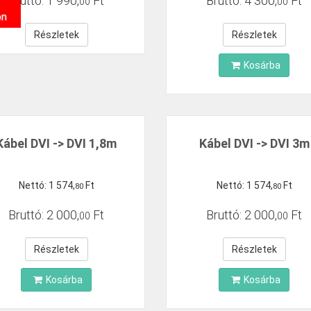
Bruttó:
1
990
,
Ft
Bruttó:
4
300
,
Ft
00
00
on
Részletek
Részletek
Kosárba
Kábel DVI -> DVI 1,8m
Kábel DVI -> DVI 3m
Nettó:
1
574
,
Ft
Nettó:
1
574
,
Ft
80
80
Bruttó:
2
000
,
Ft
Bruttó:
2
000
,
Ft
00
00
Részletek
Részletek
Kosárba
Kosárba