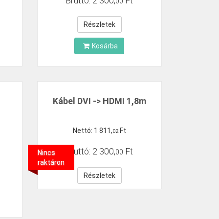
Bruttó:
2
300
,
Ft
00
Részletek
Kosárba
Kábel DVI -> HDMI 1,8m
Nettó:
1
811
,
Ft
02
Bruttó:
2
300
,
Ft
00
Nincs
raktáron
Részletek