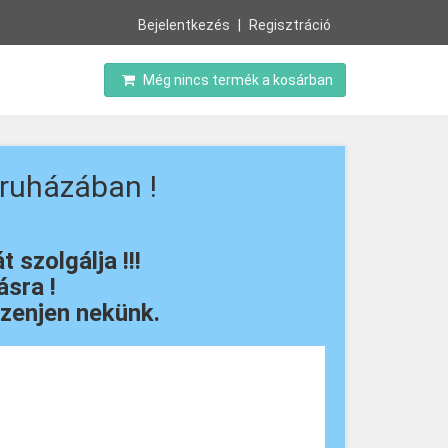
Bejelentkezés
Regisztráció
Még nincs termék a kosárban
ruházában !
szolgálja !!!
sra !
zenjen nekünk.