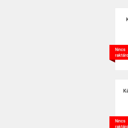
Nincs
raktár
K
Nincs
raktár