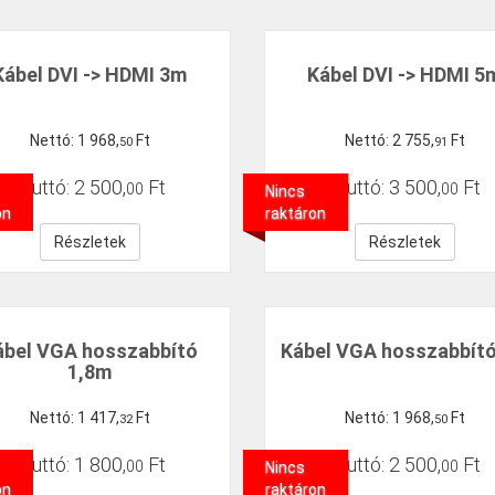
Kábel DVI -> HDMI 3m
Kábel DVI -> HDMI 5
Nettó:
1
968
,
Ft
Nettó:
2
755
,
Ft
50
91
Bruttó:
2
500
,
Ft
Bruttó:
3
500
,
Ft
00
00
Nincs
on
raktáron
Részletek
Részletek
ábel VGA hosszabbító
Kábel VGA hosszabbít
1,8m
Nettó:
1
417
,
Ft
Nettó:
1
968
,
Ft
32
50
Bruttó:
1
800
,
Ft
Bruttó:
2
500
,
Ft
00
00
Nincs
on
raktáron