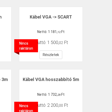
m
Kábel VGA -> SCART
Nettó:
1
181
,
Ft
12
Bruttó:
1
500
,
Ft
02
Nincs
raktáron
Részletek
ó 3m
Kábel VGA hosszabbító 5m
Nettó:
1
732
,
Ft
28
Bruttó:
2
200
,
Ft
00
Nincs
raktáron