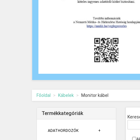
Főoldal
Kábelek
Monitor kábel
Termékkategóriák
Keres
ADATHORDOZÓK
A