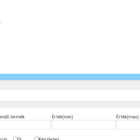
endő termék
Érték(min)
Érték(max)
kció
Új
Készleten