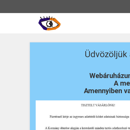
Vissza
a
főoldalra
Üdvözöljük
Webáruházunk
A meg
Amennyiben va