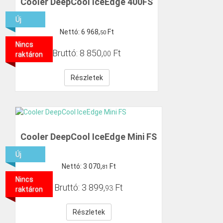
Cooler DeepCool IceEdge 400FS
Új
Nettó:
6
968
,
Ft
50
Nincs
Bruttó:
8
850
,
Ft
00
raktáron
Részletek
Cooler DeepCool IceEdge Mini FS
Új
Nettó:
3
070
,
Ft
81
Nincs
Bruttó:
3
899
,
Ft
93
raktáron
Részletek