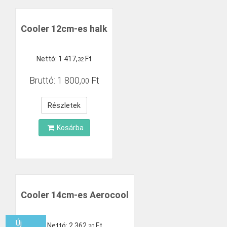
Cooler 12cm-es halk
Nettó:
1
417
,
Ft
32
Bruttó:
1
800
,
Ft
00
Részletek
Kosárba
Cooler 14cm-es Aerocool
Új
Nettó:
2
362
,
Ft
20