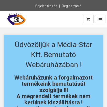
Bejelentkezés
Regisztráció
Navig
Vissza
a
főoldalra
Üdvözöljük a Média-Star
Kft. Bemutató
Webáruházában !
Webáruházunk a forgalmazott
termékeink bemutatását
szolgálja !!!
A megrendelt termékek nem
kerülnek kiszállításra !