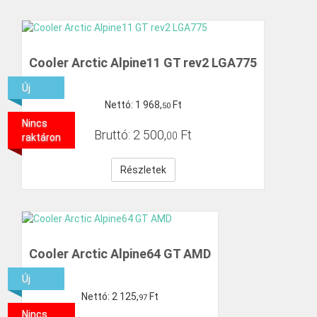
Cooler Arctic Alpine11 GT rev2 LGA775
Új
Nettó:
1
968
,
Ft
50
Nincs
Bruttó:
2
500
,
Ft
00
raktáron
Részletek
Cooler Arctic Alpine64 GT AMD
Új
Nettó:
2
125
,
Ft
97
Nincs