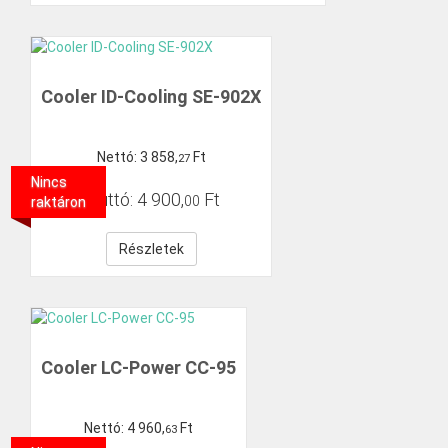
Cooler ID-Cooling SE-902X
Nettó:
3
858
,
Ft
27
Nincs
Bruttó:
4
900
,
Ft
00
raktáron
Részletek
Cooler LC-Power CC-95
Nettó:
4
960
,
Ft
63