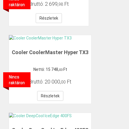
Bruttó:
2
699
,
Ft
98
raktáron
Részletek
Cooler CoolerMaster Hyper TX3
Nettó:
15
748
,
Ft
03
Nincs
Bruttó:
20
000
,
Ft
00
raktáron
Részletek