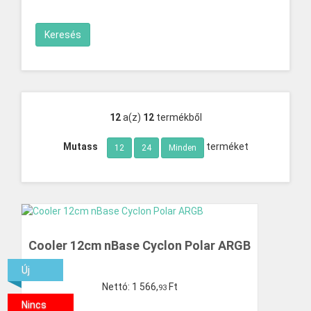
12
a(z)
12
termékből
Mutass
terméket
12
24
Minden
Cooler 12cm nBase Cyclon Polar ARGB
Új
Nettó:
1
566
,
Ft
93
Nincs