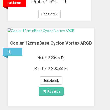
Bruttó:
1
990
,
Ft
00
raktáron
Részletek
Cooler 12cm nBase Cyclon Vortex ARGB
Új
Nettó:
2
204
,
Ft
72
Bruttó:
2
800
,
Ft
00
Részletek
Kosárba