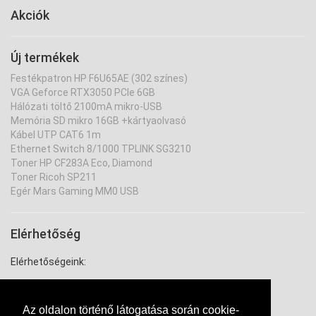
Akciók
Új termékek
Festékpatron HP F6U65AE (302 színes)
VGA Geforce RTX3050 PCIe 6GB
Hálózati töltő 2100mA mikro-USB
Memória SD mikro 16GB +kártyaolvasó
Kábel UTP CAT6 1m
Ethernet Switch 8/1000 TPLINK SG3210
Toner HP CF283A Eco, Diamond
Toner Ricoh SP211
Egér Mars Gaming MM0 USB
Elérhetőség
Elérhetőségeink:
Cím: 2800-Tatabánya Győri út 27.
tel.: 34/309-020 vagy 20/225-2203
Az oldalon történő látogatása során cookie-