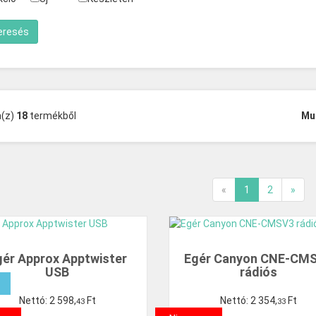
a(z)
18
termékből
Mu
«
1
2
»
gér Approx Apptwister
Egér Canyon CNE-CM
USB
rádiós
Nettó:
2
598
,
Ft
Nettó:
2
354
,
Ft
43
33