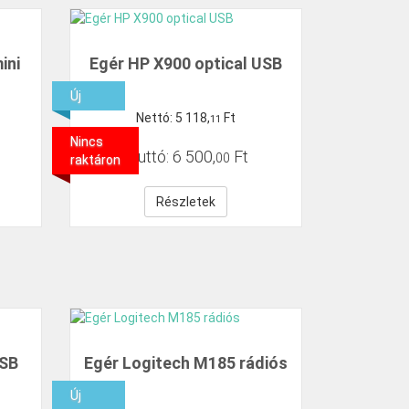
ini
Egér HP X900 optical USB
Új
Nettó:
5
118
,
Ft
11
Nincs
Bruttó:
6
500
,
Ft
00
raktáron
Részletek
USB
Egér Logitech M185 rádiós
Új