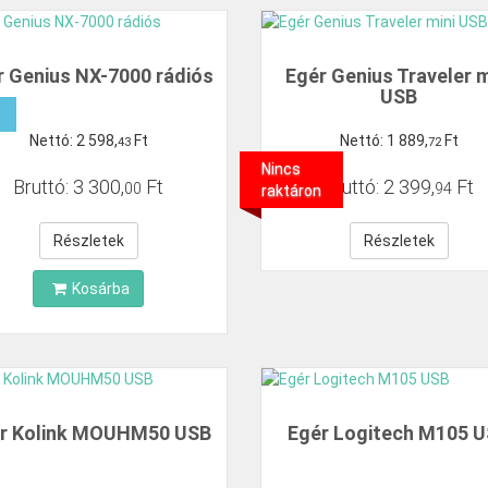
r Genius NX-7000 rádiós
Egér Genius Traveler m
USB
Nettó:
2
598
,
Ft
Nettó:
1
889
,
Ft
43
72
Nincs
Bruttó:
3
300
,
Ft
Bruttó:
2
399
,
Ft
00
94
raktáron
Részletek
Részletek
Kosárba
r Kolink MOUHM50 USB
Egér Logitech M105 