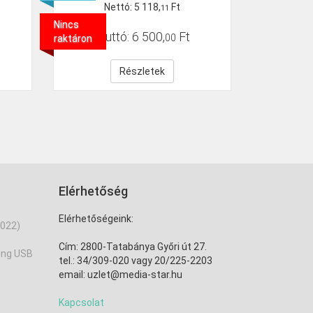
Nettó:
5
118
,
Ft
11
Nincs
Bruttó:
6
500
,
Ft
00
raktáron
Részletek
Elérhetőség
Elérhetőségeink:
022)
Cím: 2800-Tatabánya Győri út 27.
ing USB
tel.: 34/309-020 vagy 20/225-2203
email: uzlet@media-star.hu
Kapcsolat