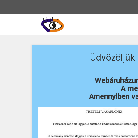
Vissza
a
főoldalra
Üdvözöljük
Webáruházunk
A meg
Amennyiben va