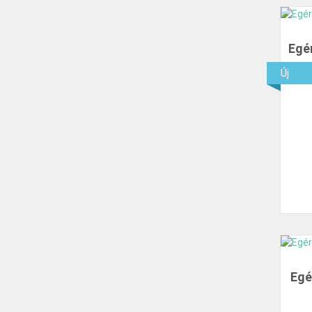
Egé
Új
Egé