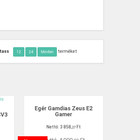
tass
terméket
12
24
Minden
Egér Gamdias Zeus E2
Gamer
SV3
Nettó:
3
858
,
Ft
27