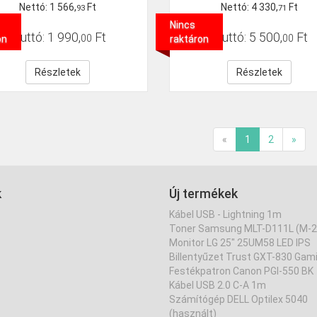
Nettó:
1
566
,
Ft
Nettó:
4
330
,
Ft
93
71
Nincs
Bruttó:
1
990
,
Ft
Bruttó:
5
500
,
Ft
00
00
on
raktáron
Részletek
Részletek
«
1
2
»
k
Új termékek
Kábel USB - Lightning 1m
Toner Samsung MLT-D111L (M-2
Monitor LG 25" 25UM58 LED IPS
Billentyűzet Trust GXT-830 Gam
Festékpatron Canon PGI-550 BK
Kábel USB 2.0 C-A 1m
Számítógép DELL Optilex 5040
(használt)