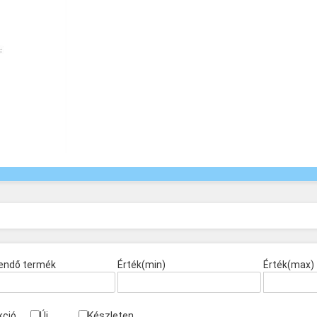
endő termék
Érték(min)
Érték(max)
kció
Új
Készleten