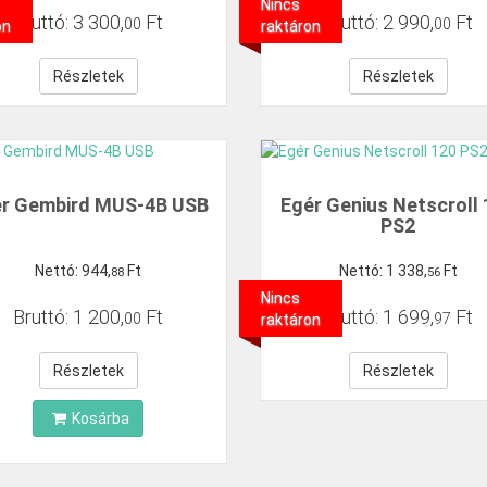
Nincs
Bruttó:
3
300
,
Ft
Bruttó:
2
990
,
Ft
00
00
on
raktáron
Részletek
Részletek
r Gembird MUS-4B USB
Egér Genius Netscroll
PS2
Nettó:
944
,
Ft
Nettó:
1
338
,
Ft
88
56
Nincs
Bruttó:
1
200
,
Ft
Bruttó:
1
699
,
Ft
00
97
raktáron
Részletek
Részletek
Kosárba