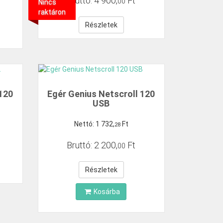
Bruttó:
4
900
,
Ft
00
Nincs
raktáron
Részletek
 120
Egér Genius Netscroll 120
USB
Nettó:
1
732
,
Ft
28
Bruttó:
2
200
,
Ft
00
Részletek
Kosárba