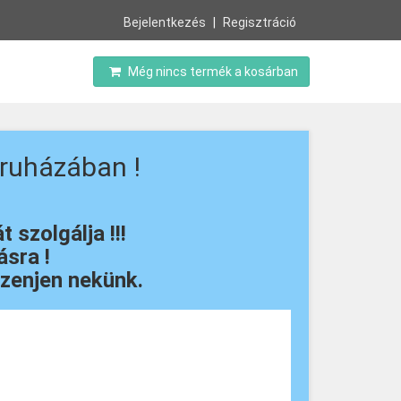
Bejelentkezés
Regisztráció
Még nincs termék a kosárban
ruházában !
szolgálja !!!
sra !
zenjen nekünk.