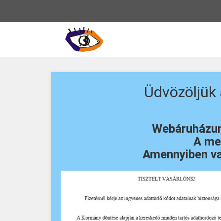
Vissza
a
főoldalra
Üdvözöljük
Webáruházunk
A meg
Amennyiben va