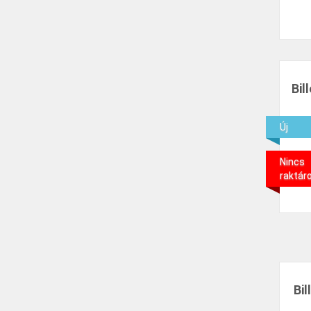
Bil
Új
Nincs
raktár
Bi