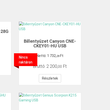
-28G
Billentyűzet Canyon CNE-
CKEY01-HU USB
Nettó:
1
732
,
Ft
28
Nincs
raktáron
Bruttó:
2
200
,
Ft
00
Részletek