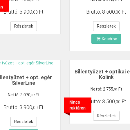
on
Bruttó:
5
900
,
Ft
Bruttó:
8
500
,
Ft
00
00
Részletek
Részletek
Kosárba
Billentyűzet + optikai 
Kolink
illentyűzet + opt. egér
SilverLine
Nettó:
2
755
,
Ft
91
Nettó:
3
070
,
Ft
87
Bruttó:
3
500
,
Ft
00
Nincs
Bruttó:
3
900
,
Ft
00
raktáron
Részletek
Részletek