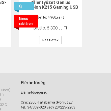
NS-
Billentyűzet Genius
Új
Scorpion K215 Gaming USB
Nettó:
4
960
,
Ft
63
Nincs
raktáron
Bruttó:
6
300
,
Ft
00
Részletek
Elérhetőség
színes)
Elérhetőségeink:
2U)
B
Cím: 2800-Tatabánya Győri út 27.
632 C
tel.: 34/309-020 vagy 20/225-2203
B