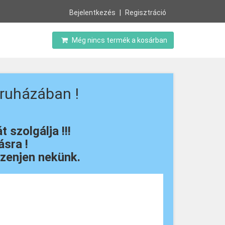
Bejelentkezés
Regisztráció
Még nincs termék a kosárban
ruházában !
szolgálja !!!
sra !
zenjen nekünk.