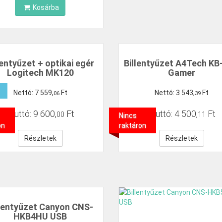
Kosárba
lentyűzet + optikai egér
Billentyűzet A4Tech KB
Logitech MK120
Gamer
Nettó:
7
559
,
Ft
Nettó:
3
543
,
Ft
06
39
Bruttó:
9
600
,
Ft
Bruttó:
4
500
,
Ft
00
11
Nincs
on
raktáron
Részletek
Részletek
llentyűzet Canyon CNS-
HKB4HU USB