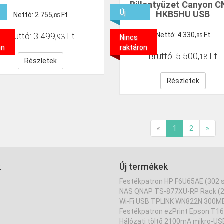
Billentyűzet Canyon C
Új
HKB5HU USB
Nettó:
2
755
,
Ft
85
Bruttó:
3
499
,
Ft
Nettó:
4
330
,
Ft
85
93
Nincs
on
raktáron
Bruttó:
5
500
,
Ft
18
Részletek
Részletek
«
1
2
»
k
Új termékek
Festékpatron HP F6U65AE (302 
NAS QNAP TS-877XU-RP Rack (
Wi-Fi USB TPLINK WN822N 300M
Festékpatron ezPrint Epson T1
Hálózati töltő 2100mA mikro-US