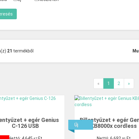
a(z)
21
termékből
Mu
«
1
2
»
lentyűzet + egér Genius
Billentyűzet + egér Ge
Új
C-126 USB
KB8000x cordless
Nettó:
4
645
,
Ft
Nettó:
6
692
,
Ft
67
91