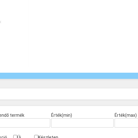
endő termék
Érték(min)
Érték(max)
kció
Új
Készleten