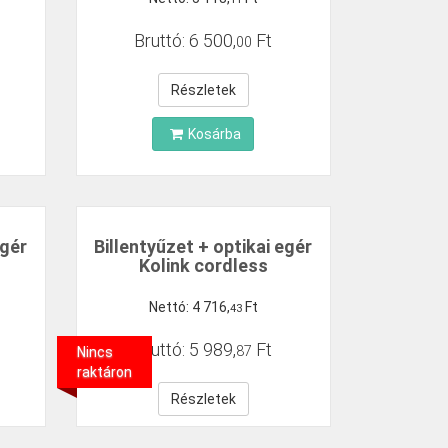
Bruttó:
6
500
,
Ft
00
Részletek
Kosárba
egér
Billentyűzet + optikai egér
Kolink cordless
Nettó:
4
716
,
Ft
43
Bruttó:
5
989
,
Ft
87
Nincs
raktáron
Részletek