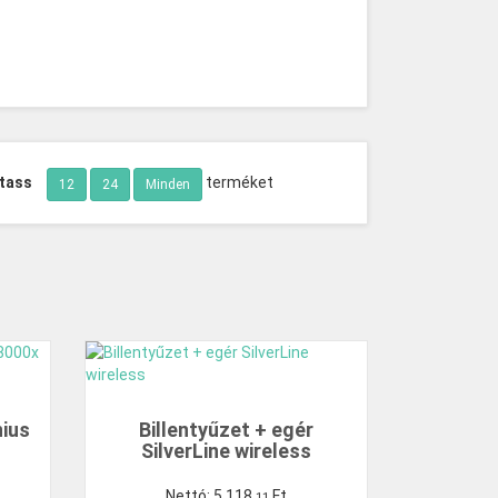
tass
terméket
12
24
Minden
nius
Billentyűzet + egér
SilverLine wireless
Nettó:
5
118
,
Ft
11