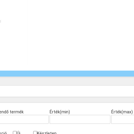
endő termék
Érték(min)
Érték(max)
kció
Új
Készleten