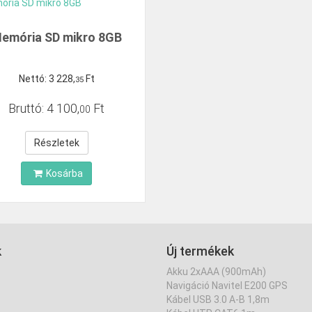
emória SD mikro 8GB
Nettó:
3
228
,
Ft
35
Bruttó:
4
100
,
Ft
00
Részletek
Kosárba
k
Új termékek
Akku 2xAAA (900mAh)
Navigáció Navitel E200 GPS
Kábel USB 3.0 A-B 1,8m