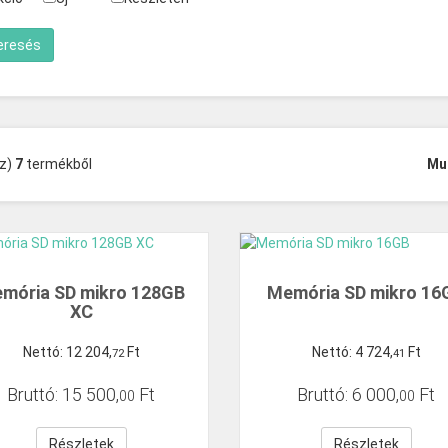
(z)
7
termékből
Mu
mória SD mikro 128GB
Memória SD mikro 16
XC
Nettó:
12
204
,
Ft
Nettó:
4
724
,
Ft
72
41
Bruttó:
15
500
,
Ft
Bruttó:
6
000
,
Ft
00
00
Részletek
Részletek