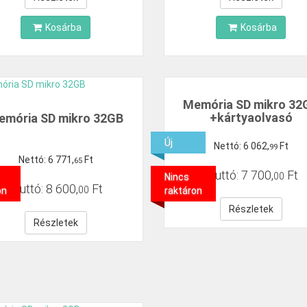
Kosárba
Kosárba
Memória SD mikro 32
+kártyaolvasó
emória SD mikro 32GB
Új
Nettó:
6
062
,
Ft
99
Nettó:
6
771
,
Ft
65
Bruttó:
7
700
,
Ft
00
Nincs
Bruttó:
8
600
,
Ft
00
on
raktáron
Részletek
Részletek