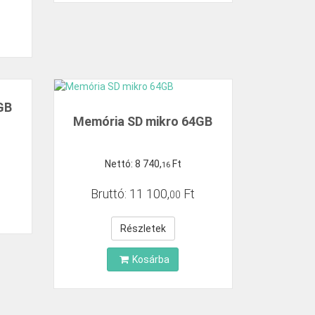
GB
Memória SD mikro 64GB
Nettó:
8
740
,
Ft
16
Bruttó:
11
100
,
Ft
00
Részletek
Kosárba