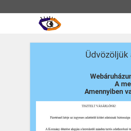
Vissza
a
főoldalra
Üdvözöljük
Webáruházunk
A meg
Amennyiben va