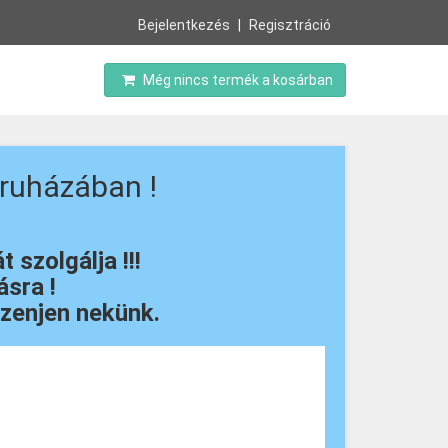
Bejelentkezés
Regisztráció
Még nincs termék a kosárban
ruházában !
szolgálja !!!
sra !
zenjen nekünk.