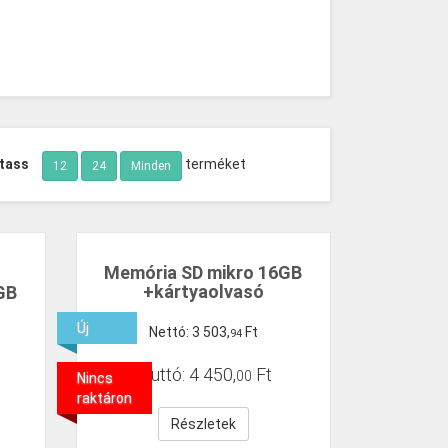
tass
terméket
12
24
Minden
Memória SD mikro 16GB
+kártyaolvasó
GB
Új
Nettó:
3
503
,
Ft
94
Bruttó:
4
450
,
Ft
00
Nincs
raktáron
Részletek